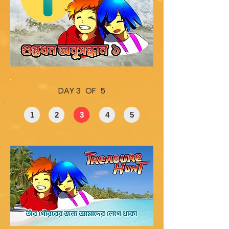
DAY 3 OF 5
1
2
3
4
5