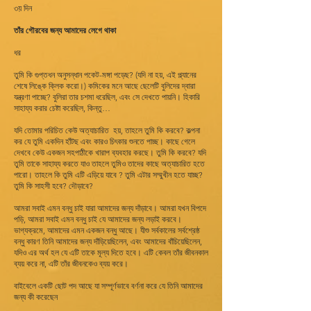
৩য় দিন
তাঁর গৌরবের জন্য আমাদের লেগে থাকা
ধর
তুমি কি গুপ্তধন অনুসন্ধান পকেট-মঙ্গা পড়েছ? (যদি না হয়, এই প্ল্যানের
শেষে লিঙ্কে ক্লিক করো।) কমিকের মনে আছে ছেলেটি বুলিদের দ্বারা
যন্ত্রণা পাচ্ছে? বুলিরা তার চশমা ধরেছিল, এবং সে দেখতে পায়নি। হিকারি
সাহায্য করার চেষ্টা করেছিল, কিন্তু…
যদি তোমার পরিচিত কেউ অত্যাচারিত হয়, তাহলে তুমি কি করবে? কল্পনা
কর যে তুমি একদিন হাঁটছ এবং কারও চিৎকার শুনতে পাচ্ছ। কাছে গেলে
দেখবে কেউ একজন সহপাঠীকে খারাপ ব্যবহার করছে। তুমি কি করবে? যদি
তুমি তাকে সাহায্য করতে যাও তাহলে তুমিও তাদের কাছে অত্যাচারিত হতে
পারো। তাহলে কি তুমি এটি এড়িয়ে যাবে ? তুমি এটার সম্মুখীন হতে যাচ্ছ?
তুমি কি সাহসী হবে? দৌড়াবে?
আমরা সবাই এমন বন্ধু চাই যারা আমাদের জন্য দাঁড়াবে। আমরা যখন বিপদে
পড়ি, আমরা সবাই এমন বন্ধু চাই যে আমাদের জন্য লড়াই করবে।
ভাগ্যক্রমে, আমাদের এমন একজন বন্ধু আছে। যীশু সর্বকালের সর্বশ্রেষ্ঠ
বন্ধু কারণ তিনি আমাদের জন্য দাঁড়িয়েছিলেন, এবং আমাদের বাঁচিয়েছিলেন,
যদিও এর অর্থ হল যে এটি তাকে মূল্য দিতে হবে। এটি কেবল তাঁর জীবনকাল
ব্যয় করে না, এটি তাঁর জীবনকেও ব্যয় করে।
বাইবেলে একটি ছোট পদ আছে যা সম্পূর্ণভাবে বর্ণনা করে যে তিনি আমাদের
জন্য কী করেছেন