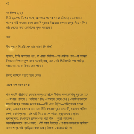
বই
১ম পিতর ২:২৪
তিনি ক্রুশের নিজের দেহে আমাদের পাপের বোঝা বইলেন, যেন আমরা
পাপের দাবি-দাওয়ার কাছে মরে ঈশ্বরের ইচ্ছামত চলবার জন্য বেঁচে থাকি।
তাঁর দেহের ক্ষত তোমাদের সুস্থ করেছে।
দেখ
যীশু ক্রশে গিয়েছিলেন তার কারণ কি ছিল?
সুতরাং, তিনি আমাদের পাপ, বা খারাপ জিনিস—আধ্যাত্মিক পাপ—যা আমরা
নিজেদের উপর স্তূপ করে রেখেছিলাম, এবং সেই জিনিসগুলি শেষ পর্যন্ত
আমাদের নরকে নিয়ে যেতে পারে।
কিন্তু কাউকে মরতে হবে কেন?
কারণ পাপ যে গুরুতর!
পাপ কতটা খারাপ তা বোঝার জন্য তোমাকে ঈশ্বর সম্পর্কে কিছু বুঝতে হবে
—ঈশ্বর পবিত্র। "পবিত্র" কি? এইভাবে ভেবে দেখ। একটি ঝকঝকে
সাদা বিবাহের পোষাক কল্পনা কর—খাঁটি এবং নিখুঁত—পবিত্রতার মতো৷
এখন, এমন একজনের কথা ভাব যিনি কখনও স্নান করেননি, ময়লা ও গ্রীসে
লেপা, রোগাক্রান্ত, হামাগুড়ি দিয়ে ঢেকে আছে, ব্যান্ডেজের স্রোতে
দুর্গন্ধযুক্ত, নিঃশ্বাসে দুর্গন্ধ এবং পচা দাঁত—পুরো প্যাকেজ।
আধ্যাত্মিকভাবে পাপ এমনই। খাঁটি সাদা বিবাহের পোশাকে নববধূকে আলিঙ্গন
করার জন্য সেই ব্যক্তির কথা ভাব। ইয়াক! কোনভাবেই না!